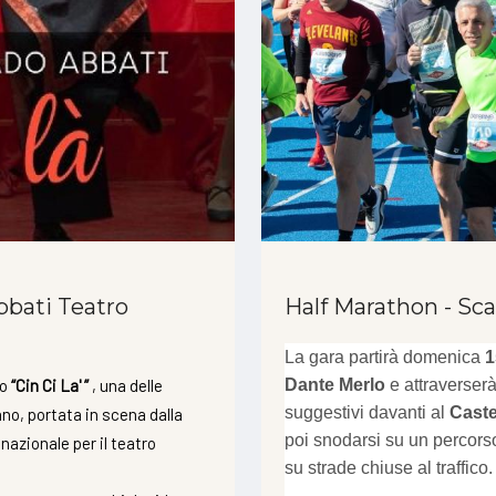
bbati Teatro
Half Marathon - Sc
La gara partirà domenica
1
lo
“Cin Ci La' ”
, una delle
Dante Merlo
e attraverserà
suggestivi davanti al
Caste
ano, portata in scena dalla
poi snodarsi su un percor
 nazionale per il teatro
su strade chiuse al traffico.